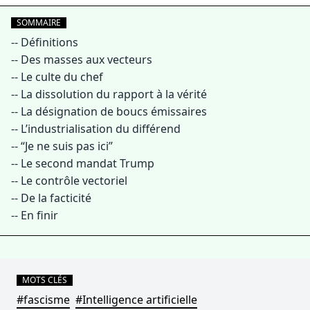
SOMMAIRE
--
Définitions
--
Des masses aux vecteurs
--
Le culte du chef
--
La dissolution du rapport à la vérité
--
La désignation de boucs émissaires
--
L’industrialisation du différend
--
“Je ne suis pas ici”
--
Le second mandat Trump
--
Le contrôle vectoriel
--
De la facticité
--
En finir
MOTS CLÉS
#fascisme
#Intelligence artificielle