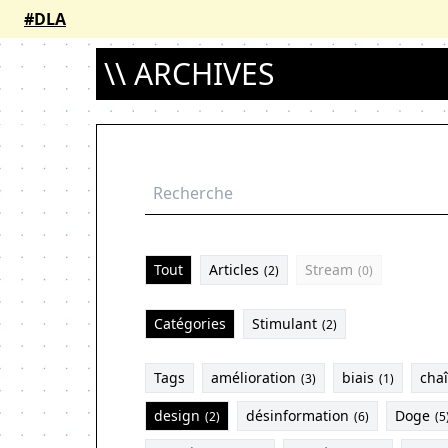
#DLA
\\ ARCHIVES
Tout
Articles
Stream
(2)
(0)
Catégories
Stimulant
(2)
Tags
amélioration
biais
chaî
(3)
(1)
design
désinformation
Doge
(2)
(6)
(5