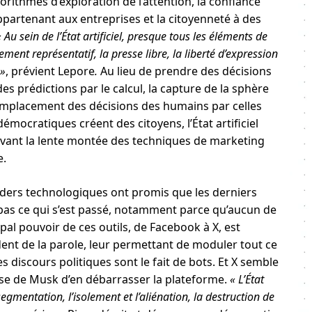
orithmes d’exploration de l’attention, la confiance
artenant aux entreprises et la citoyenneté à des
« Au sein de l’État artificiel, presque tous les éléments de
ment représentatif, la presse libre, la liberté d’expression
 »
, prévient Lepore
.
Au lieu de prendre des décisions
des prédictions par le calcul, la capture de la sphère
emplacement des décisions des humains par celles
émocratiques créent des citoyens, l’État artificiel
crivant la lente montée des techniques de marketing
e.
leaders technologiques ont promis que les derniers
 pas ce qui s’est passé, notamment parce qu’aucun de
pal pouvoir de ces outils, de Facebook à X, est
dent de la parole, leur permettant de moduler tout ce
des discours politiques sont le fait de bots. Et X semble
se de Musk d’en débarrasser la plateforme.
« L’État
la segmentation, l’isolement et l’aliénation, la destruction de