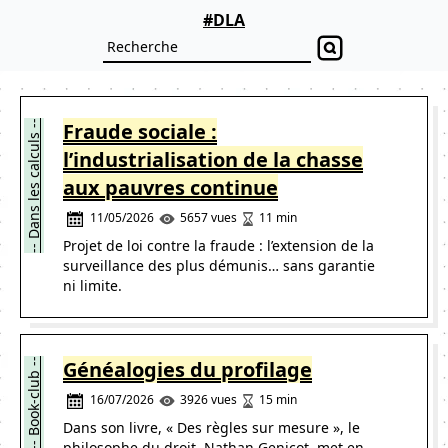
#DLA
-- Dans les calculs --
Fraude sociale :
l’industrialisation de la chasse
aux pauvres continue
11/05/2026
11 min
5657 vues
Projet de loi contre la fraude : l’extension de la
surveillance des plus démunis… sans garantie
ni limite.
-- Book-club --
Généalogies du profilage
16/07/2026
15 min
3926 vues
Dans son livre, « Des règles sur mesure », le
philosophe du droit, Nathan Genicot, met en