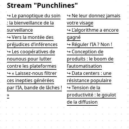
Stream "Punchlines"
↪ Le panoptique du soin
↪ Ne leur donnez jamais
: la bienveillance de la
votre visage
surveillance
↪ L’algorithme a encore
↪ Vers la montée des
gagné
préjudices d’inférences
↪ Réguler l’IA ? Non !
↪ Les coopératives de
↪ Conception de
nounous pour lutter
produits : le boom de
contre les plateformes
l’automatisation
↪ « Laissez-nous filtrer
↪ Data centers : une
ces inepties générées
résistance populaire
par l’IA, bande de lâches !
↪ Tension de la
»
productivité : le goulot
de la diffusion