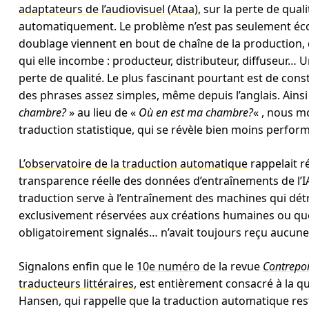
adaptateurs de l’audiovisuel (Ataa)
, sur la perte de qual
automatiquement. Le problème n’est pas seulement écono
doublage viennent en bout de chaîne de la production, 
qui elle incombe : producteur, distributeur, diffuseur… Un
perte de qualité. Le plus fascinant pourtant est de co
des phrases assez simples, même depuis l’anglais. Ainsi
chambre?
» au lieu de «
Où en est ma chambre?
« , nous mo
traduction statistique, qui se révèle bien moins perfor
L’observatoire de la traduction automatique
rappelait 
transparence réelle des données d’entraînements de l’IA g
traduction serve à l’entraînement des machines qui détr
exclusivement réservées aux créations humaines ou que l
obligatoirement signalés… n’avait toujours reçu aucune
Signalons enfin que le
10e numéro
de la revue
Contrepoi
traducteurs littéraires
, est entièrement consacré à la q
Hansen, qui rappelle que la traduction automatique res