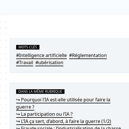
MOTS CLÉS
#Intelligence artificielle
#Réglementation
#Travail
#ubérisation
DANS LA MÊME RUBRIQUE
↪ Pourquoi l’IA est-elle utilisée pour faire la
guerre ?
↪ La participation ou l’IA ?
↪ L’IA ça sert, d’abord, à faire la guerre (1/2)
↪ Fraude sociale : l’industrialisation de la chasse