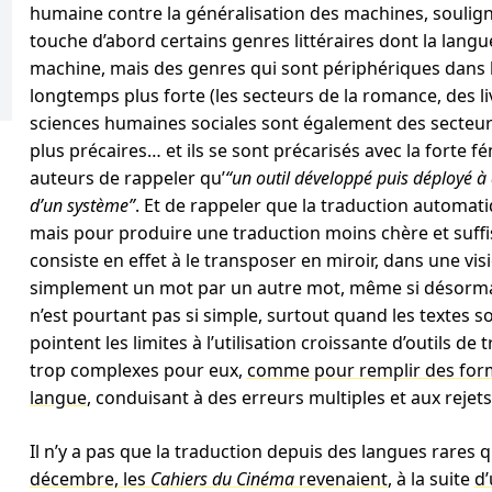
humaine contre la généralisation des machines, soulign
touche d’abord certains genres littéraires dont la langue
machine, mais des genres qui sont périphériques dans la 
longtemps plus forte (les secteurs de la romance, des li
sciences humaines sociales sont également des secteur
plus précaires… et ils se sont précarisés avec la forte f
auteurs de rappeler qu’
“un outil développé puis déployé à d
d’un système”
. Et de rappeler que la traduction automati
mais pour produire une traduction moins chère et suffisa
consiste en effet à le transposer en miroir, dans une 
simplement un mot par un autre mot, même si désormai
n’est pourtant pas si simple, surtout quand les textes 
pointent les limites à l’utilisation croissante d’outils
trop complexes pour eux,
comme pour remplir des formu
langue
, conduisant à des erreurs multiples et aux reje
Il n’y a pas que la traduction depuis des langues rares 
décembre, les
Cahiers du Cinéma
revenaient
, à la suite
d’