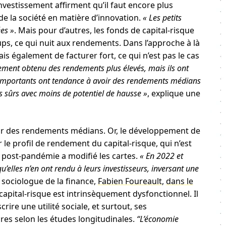
investissement affirment qu’il faut encore plus
e la société en matière d’innovation.
« Les petits
ées »
. Mais pour d’autres, les fonds de capital-risque
ps, ce qui nuit aux rendements. Dans l’approche à là
s également de facturer fort, ce qui n’est pas le cas
lement obtenu des rendements plus élevés, mais ils ont
s importants ont tendance à avoir des rendements médians
us sûrs avec moins de potentiel de hausse »
, explique une
enir des rendements médians. Or, le développement de
 le profil de rendement du capital-risque, qui n’est
 post-pandémie a modifié les cartes.
« En 2022 et
qu’elles n’en ont rendu à leurs investisseurs, inversant une
e sociologue de la finance,
Fabien Foureault
,
dans le
 capital-risque est intrinsèquement dysfonctionnel. Il
ire une utilité sociale, et surtout, ses
es selon les études longitudinales.
“L’économie