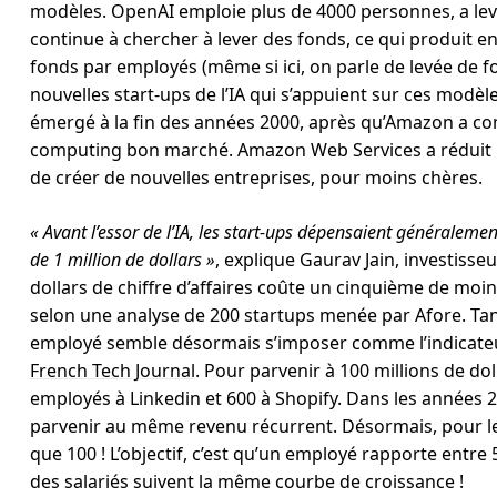
modèles. OpenAI emploie plus de 4000 personnes, a levé
continue à chercher à lever des fonds, ce qui produit en
fonds par employés (même si ici, on parle de levée de f
nouvelles start-ups de l’IA qui s’appuient sur ces modèl
émergé à la fin des années 2000, après qu’Amazon a c
computing bon marché. Amazon Web Services a réduit le
de créer de nouvelles entreprises, pour moins chères.
« Avant l’essor de l’IA, les start-ups dépensaient généralement
de 1 million de dollars »
, explique Gaurav Jain, investisse
dollars de chiffre d’affaires coûte un cinquième de moi
selon une analyse de 200 startups menée par Afore. Tant
employé semble désormais s’imposer comme l’indicateu
French Tech Journal
. Pour parvenir à 100 millions de dol
employés à Linkedin et 600 à Shopify. Dans les années 20
parvenir au même revenu récurrent. Désormais, pour le
que 100 ! L’objectif, c’est qu’un employé rapporte entre 5
des salariés suivent la même courbe de croissance !