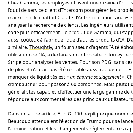
Chez Gamma, les employés utilisent une dizaine d’outils
l’outil de service client d’
Intercom
pour gérer les problè
marketing, le chatbot Claude d’Anthropic pour l’analy
analyser la recherche de clients. Les ingénieurs utilise
code plus efficacement. Le produit de Gamma, qui s’appu
aussi coûteux à fabriquer que d’autres produits d’IA. D’
similaire.
Thoughtly
, un fournisseur d’agents IA télépho
utilisation de l’IA, a déclaré son cofondateur Torrey Le
Stripe
pour analyser les ventes. Pour son PDG, sans ces 
de plus et n’aurait pas été rentable aussi rapidement. P
manquer de liquidités est
« un énorme soulagement »
. C
d’embaucher pour passer à 60 personnes. Mais plutôt que
généralistes capables d’effectuer une large gamme de
répondre aux commentaires des principaux utilisateurs 
Dans un autre article
, Erin Griffith explique que nombr
Beaucoup attendaient l’élection de Trump pour se lancer
l’administration et les changements réglementaires rapide