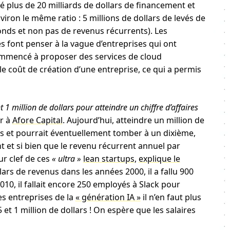
 plus de 20 milliards de dollars de financement et
viron le même ratio : 5 millions de dollars de levés de
onds et non pas de revenus récurrents). Les
es font penser à la vague d’entreprises qui ont
ommencé à proposer des services de cloud
 coût de création d’une entreprise, ce qui a permis
 1 million de dollars pour atteindre un chiffre d’affaires
ur à
Afore Capital
. Aujourd’hui, atteindre un million de
ns et pourrait éventuellement tomber à un dixième,
 et si bien que le revenu récurrent annuel par
r clef de ces
« ultra »
lean startups
,
explique le
lars de revenus dans les années 2000, il a fallu 900
10, il fallait encore 250 employés à Slack pour
s entreprises de la
« génération IA »
il n’en faut plus
 et 1 million de dollars ! On espère que les salaires