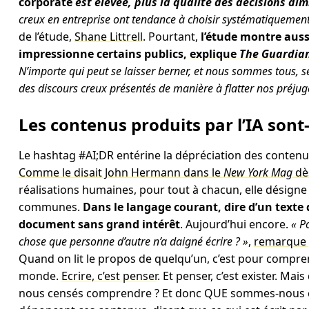
corporate
est élevée, plus la qualité des décisions dim
creux en entreprise ont tendance à choisir systématiquement
de l’étude,
Shane Littrell
. Pourtant,
l’étude montre auss
impressionne certains publics,
explique
The Guardia
N’importe qui peut se laisser berner, et nous sommes tous, se
des discours creux présentés de manière à flatter nos préjug
Les contenus produits par l’IA sont-i
Le hashtag #AI;DR entérine la dépréciation des contenus
Comme le disait John Hermann dans le
New York Mag
dè
réalisations humaines, pour tout à chacun, elle désign
communes.
Dans le langage courant, dire d’un texte q
document sans grand intérêt
. Aujourd’hui encore.
« P
chose que personne d’autre n’a daigné écrire ? »
,
remarque 
Quand on lit le propos de quelqu’un, c’est pour compre
monde.
Ecrire, c’est penser
. Et penser, c’est exister. Ma
nous censés comprendre ? Et donc QUE sommes-nous ce