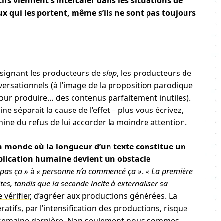
ifs viennent s’intercaler dans les situations de
ux qui les portent, même s’ils ne sont pas toujours
ésignant les producteurs de
slop
, les producteurs de
ersationnels (à l’image de la proposition parodique
pour produire… des contenus parfaitement inutiles).
gine séparait la cause de l’effet – plus vous écrivez,
hine du refus de lui accorder la moindre attention.
 monde où la longueur d’un texte constitue un
plication humaine devient un obstacle
i pas ça »
à
« personne n’a commencé ça »
.
« La première
es, tandis que la seconde incite à externaliser sa
 vérifier
, d’agréer aux productions générées. La
tifs, par l’intensification des productions, risque
 semaine dernière
. Non seulement nous sommes