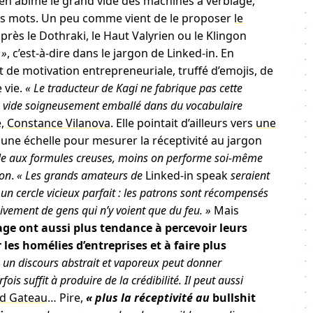
en abîme le grand vide des machines à verbiage,
os mots. Un peu comme vient de le proposer
le
rès le Dothraki, le Haut Valyrien ou le Klingon
 »
, c’est-à-dire dans le jargon de Linked-in. En
de motivation entrepreneuriale, truffé d’emojis, de
 vie.
« Le traducteur de Kagi ne fabrique pas cette
, le vide soigneusement emballé dans du vocabulaire
e,
Constance Vilanova
. Elle pointait d’ailleurs vers
une
 une échelle pour mesurer la réceptivité au jargon
ble aux formules creuses, moins on performe soi-même
ion
.
« Les grands amateurs de
Linked-in speak
seraient
 un cercle vicieux parfait : les patrons sont récompensés
ivement de gens qui n’y voient que du feu. »
Mais
age ont aussi plus tendance à percevoir leurs
les homélies d’entreprises et à faire plus
 un discours abstrait et vaporeux peut donner
is suffit à produire de la crédibilité. Il peut aussi
id Gateau
… Pire,
« plus la réceptivité au
bullshit