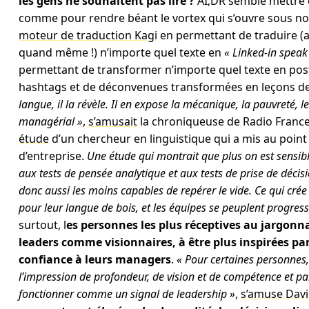
les gens ne souhaitent pas lire ?
AI;DR semble mettre 
comme pour rendre béant le vortex qui s’ouvre sous n
moteur de traduction Kagi
en permettant de traduire (ap
quand même !) n’importe quel texte en
« Linked-in speak
permettant de transformer n’importe quel texte en post 
hashtags et de déconvenues transformées en leçons de
langue, il la révèle. Il en expose la mécanique, la pauvreté
managérial »
,
s’amusait
la chroniqueuse de Radio Franc
étude
d’un chercheur en linguistique qui a mis au point
d’entreprise.
Une étude qui montrait que plus on est sensi
aux tests de pensée analytique et aux tests de prise de décis
donc aussi les moins capables de repérer le vide. Ce qui crée
pour leur langue de bois, et les équipes se peuplent progress
surtout, l
es personnes les plus réceptives au jargonn
leaders comme visionnaires, à être plus inspirées par 
confiance à leurs managers
.
« Pour certaines personnes,
l’impression de profondeur, de vision et de compétence et parfo
fonctionner comme un signal de leadership »
,
s’amuse Dav