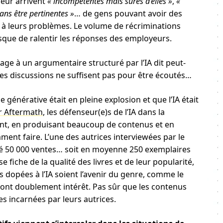
 leur arrivent
« incompétentes mais sûres d’elles »
,
«
ans être pertinentes »
… de gens pouvant avoir des
IA à leurs problèmes. Le volume de récriminations
sque de ralentir les réponses des employeurs.
age à un argumentaire structuré par l’IA dit peut-
es discussions ne suffisent pas pour être écoutés…
générative était en pleine explosion et que l’IA était
r Aftermath
, les défenseur(e)s de l’IA dans la
gent, en produisant beaucoup de contenus et en
nt faire. L’une des autrices interviewées par le
isé 50 000 ventes… soit en moyenne 250 exemplaires
e fiche de la qualité des livres et de leur popularité,
s dopées à l’IA soient l’avenir du genre, comme le
y ont doublement intérêt. Pas sûr que les contenus
s incarnées par leurs autrices.