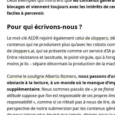
Deux exemples qui montrent que
les contenus générat
blocages et viennent toujours avec les intérêts de ce
faciles à percevoir.
Pour qui écrivons-nous ?
Le mot-clé AI;DR rejoint également celui
de sloppers
, d
contenus qui ne produisent plus qu’avec les robots conv
de
sloppers.ai
, qui se présente comme un service d’IA 
Entre résistance et lassitude, le point-virgule, qui à l’ori
moins je lis – sépare désormais la production de la mac
Comme le souligne Alberto Romero
,
nous passons d’un
obstacle à la lecture, à un monde où le manque d’im
supplémentaire
. Nous sommes passés de
« je ne finira
attitude suppose que l’on est responsable de ses propres limit
responsabilité »
, comme si ce n’était pas à nous de lire,
de
perspective de notre submersion par les contenus généra
de nous laisser plus épuisé que jamais,
disions-nous la