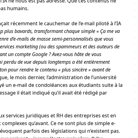
 l’IA ne nous est pas adressé. Que ces contenus ne
pas humains.
çait récemment le cauchemar de l’e-mail piloté à l’IA
oup plus bavards, transformant chaque simple « Ça me va
 genre d’e-mails de masse semi-personnalisés que vous
services marketing (ou des spammeurs et des auteurs de
dant un compte Google ? Avez-vous hâte de vous
i perdu de vue depuis longtemps a été entièrement
uton pour rendre le contenu « plus sincère » avant de
, le mois dernier, l’administration de l’université
é un e-mail de condoléances aux étudiants suite à la
ssage il était indiqué qu’il avait été rédigé par
x services juridiques et RH des entreprises est en
 complexes qu’avant. Ce ne sont plus de simple e-
 évoquent parfois des législations qui n’existent pas.