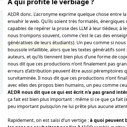
A qui profite le verbiage ?
AI;DR donc. L’acronyme exprime quelque chose entre la la
envahir le web. Qu’ils soient très formatés, énergiques 
capables de repérer la prose des LLM à leur tiédeur, à leu
nous trompons souvent
, comme c’est le cas des ensei
génératives de leurs étudiants
). Un peu comme si nous 
boussole infaillible, alors que les textes génératifs so
auteurs, et qu’ils tiennent bien plus d’une forme de c
nous dit que ces productions n’ont finalement pas gran
erreurs d’attribution peuvent être aussi péremptoires q
survitaminée. Il nous dit que ces productions n’ont fi
avec elles des propos bien humains, un peu comme ceux
AI;DR nous dit que ce qui est écrit n’a pas grand intér
ça fait est bien plus important : même si ce que ça fait
peu important puisqu’on ne lui prête plus aucune atten
Rapidement, on est saisi d’un vertige :
à quoi peuvent b