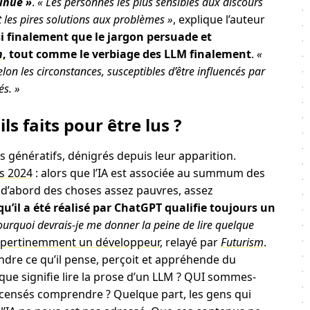
inue »
.
« Les personnes les plus sensibles aux discours
 les pires solutions aux problèmes »
, explique l’auteur
i finalement que le jargon persuade et
n
, tout comme le verbiage des LLM finalement
.
«
lon les circonstances, susceptibles d’être influencés par
és. »
ls faits pour être lus ?
 génératifs, dénigrés depuis leur apparition.
s 2024
: alors que l’IA est associée au summum des
e d’abord des choses assez pauvres, assez
u’il a été réalisé par ChatGPT qualifie toujours un
ourquoi devrais-je me donner la peine de lire quelque
pertinemment un développeur
, relayé par
Futurism
.
ndre ce qu’il pense, perçoit et appréhende du
is que signifie lire la prose d’un LLM ? QUI sommes-
nsés comprendre ? Quelque part, les gens qui