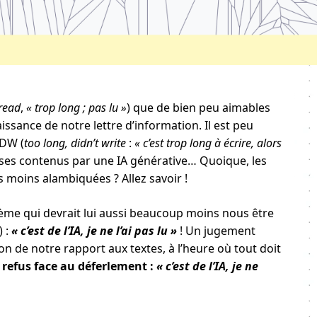
 read
,
« trop long ; pas lu »
) que de bien peu aimables
ssance de notre lettre d’information. Il est peu
;DW (
too long, didn’t write
:
« c’est trop long à écrire, alors
re ses contenus par une IA générative… Quoique, les
ns moins alambiquées ? Allez savoir !
mème qui devrait lui aussi beaucoup moins nous être
) :
« c’est de l’IA, je ne l’ai pas lu »
! Un jugement
 de notre rapport aux textes, à l’heure où tout doit
refus face au déferlement :
« c’est de l’IA, je ne