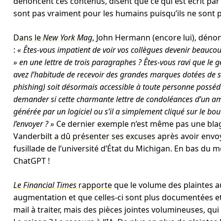
dénoncent ces contenus, disent que ce qui est écrit par
sont pas vraiment pour les humains puisqu’ils ne sont 
Dans le
New York Mag
, John Hermann (encore lui), dénon
:
« Êtes-vous impatient de voir vos collègues devenir beauc
» en une lettre de trois paragraphes ? Êtes-vous ravi que le
avez l’habitude de recevoir des grandes marques dotées de 
phishing) soit désormais accessible à toute personne possé
demander si cette charmante lettre de condoléances d’un am
générée par un logiciel ou s’il a simplement cliqué sur le bo
l’envoyer ? »
Ce dernier exemple n’est même pas une blague
Vanderbilt
a dû présenter ses excuses
après avoir envoy
fusillade de l’université d’État du Michigan. En bas du me
ChatGPT !
Le Financial Times
rapporte
que le volume des plaintes au
augmentation et que celles-ci sont plus documentées et
mail à traiter, mais des pièces jointes volumineuses, qui