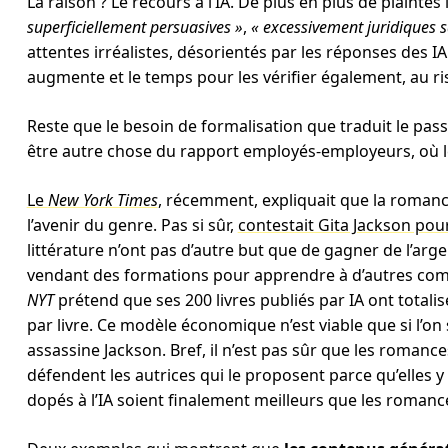
La raison ? Le recours à l’IA. De plus en plus de plaintes
superficiellement persuasives »
,
« excessivement juridiques s
attentes irréalistes, désorientés par les réponses des 
augmente et le temps pour les vérifier également, au ri
Reste que le besoin de formalisation que traduit le pass
être autre chose du rapport employés-employeurs, où l
Le
New York Times
, récemment, expliquait que la romance 
l’avenir du genre. Pas si sûr,
contestait Gita Jackson pou
littérature n’ont pas d’autre but que de gagner de l’ar
vendant des formations pour apprendre à d’autres comme
NYT
prétend que ses 200 livres publiés par IA ont total
par livre. Ce modèle économique n’est viable que si l’on s
assassine Jackson. Bref, il n’est pas sûr que les romance
défendent les autrices qui le proposent parce qu’elles 
dopés à l’IA soient finalement meilleurs que les romance