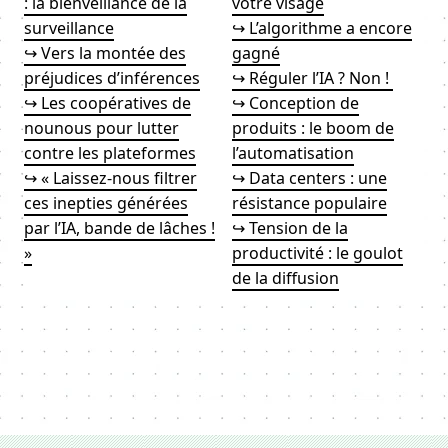
: la bienveillance de la
votre visage
surveillance
↪ L’algorithme a encore
↪ Vers la montée des
gagné
préjudices d’inférences
↪ Réguler l’IA ? Non !
↪ Les coopératives de
↪ Conception de
nounous pour lutter
produits : le boom de
contre les plateformes
l’automatisation
↪ « Laissez-nous filtrer
↪ Data centers : une
ces inepties générées
résistance populaire
par l’IA, bande de lâches !
↪ Tension de la
»
productivité : le goulot
de la diffusion