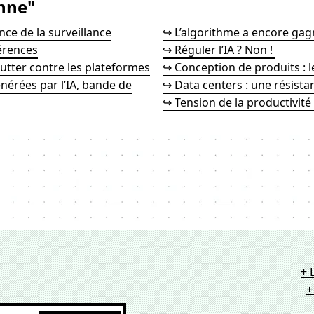
nne"
nce de la surveillance
↪ L’algorithme a encore gag
érences
↪ Réguler l’IA ? Non !
utter contre les plateformes
↪ Conception de produits : 
énérées par l’IA, bande de
↪ Data centers : une résista
↪ Tension de la productivité :
+ 
+