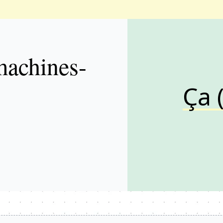
achines-
Ça 