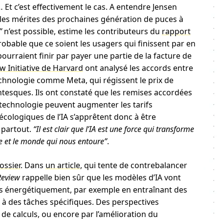
 Et c’est effectivement le cas. A entendre Jensen
nt les mérites des prochaines génération de puces à
”
n’est possible, estime les contributeurs du
rapport
 probable que ce soient les usagers qui finissent par en
pourraient finir par payer une partie de la facture de
aw Initiative de Harvard
ont analysé les accords entre
technologie comme Meta, qui régissent le prix de
ntesques. Ils ont constaté que les remises accordées
a technologie peuvent augmenter les tarifs
écologiques de l’IA s’apprêtent donc à être
 partout.
“Il est clair que l’IA est une force qui transforme
ue et le monde qui nous entoure”
.
ossier
. Dans
un article
, qui tente de contrebalancer
Review
rappelle bien sûr que les modèles d’IA vont
ds énergétiquement, par exemple en entraînant des
à des tâches spécifiques. Des perspectives
de calculs, ou encore par l’amélioration du