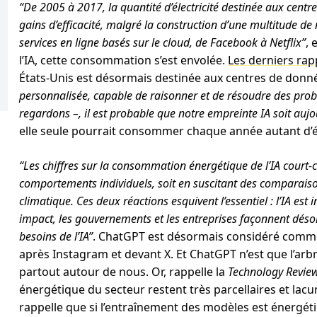
“De 2005 à 2017, la quantité d’électricité destinée aux centr
gains d’efficacité, malgré la construction d’une multitude d
services en ligne basés sur le cloud, de Facebook à Netflix”
, 
l’IA, cette consommation s’est envolée.
Les derniers rap
États-Unis est désormais destinée aux centres de donn
personnalisée, capable de raisonner et de résoudre des pro
regardons –, il est probable que notre empreinte IA soit aujou
elle seule pourrait consommer chaque année autant d’él
“Les chiffres sur la consommation énergétique de l’IA court-c
comportements individuels, soit en suscitant des comparais
climatique. Ces deux réactions esquivent l’essentiel : l’IA est
impact, les gouvernements et les entreprises façonnent déso
besoins de l’IA”
. ChatGPT est désormais considéré comme 
après Instagram et devant X. Et ChatGPT n’est que l’arbre
partout autour de nous. Or, rappelle la
Technology Revie
énergétique du secteur restent très parcellaires et lacu
rappelle que si l’entraînement des modèles est énergéti