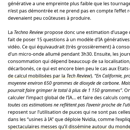
générative a une empreinte plus faible que les tournage
n’est pas démontrée et ne prend pas en compte l’effet r
devenaient peu coûteuses à produire.
La
Techno Review
propose donc une estimation d’usage 
fait de poser 15 questions à un modèle d’IA génératives
vidéo. Ce qui équivaudrait (très grossièrement) à consom
d’un micro-onde allumé pendant 3h30. Ensuite, les journ
consommation qui dépend beaucoup de sa localisation, 
décarbonés, ce qui est encore bien peu le cas aux Etat
de calcul mobilisées par la
Tech Review
).
“En Californie, pr
moyenne environ 650 grammes de dioxyde de carbone. Mais p
pourrait faire grimper le total à plus de 1 150 grammes”
. O
calculer l’impact global de l’IA… et faire des calculs co
toutes ces estimations ne reflètent pas l’avenir proche de l’util
reposent sur l’utilisation de puces qui ne sont pas celle
dans les “usines à IA” que déploie Nvidia, comme l’expl
spectaculaires messes qu’il dissémine autour du mond