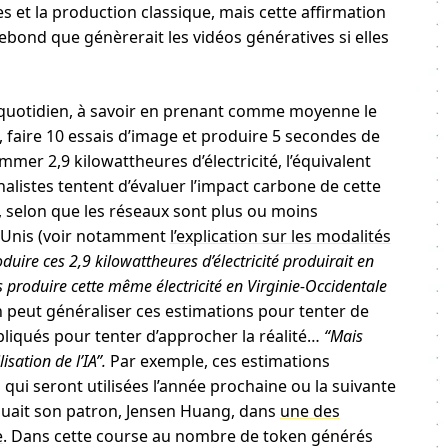
s et la production classique, mais cette affirmation
ebond que génèrerait les vidéos génératives si elles
quotidien, à savoir en prenant comme moyenne le
, faire 10 essais d’image et produire 5 secondes de
mer 2,9 kilowattheures d’électricité, l’équivalent
alistes tentent d’évaluer l’impact carbone de cette
selon que les réseaux sont plus ou moins
s-Unis (voir notamment
l’explication sur les modalités
oduire ces 2,9 kilowattheures d’électricité produirait en
roduire cette même électricité en Virginie-Occidentale
n peut généraliser ces estimations pour tenter de
mpliqués pour tenter d’approcher la réalité…
“Mais
isation de l’IA”.
Par exemple, ces estimations
s qui seront utilisées l’année prochaine ou la suivante
iquait son patron, Jensen Huang, dans
une des
e
. Dans cette course au nombre de token générés