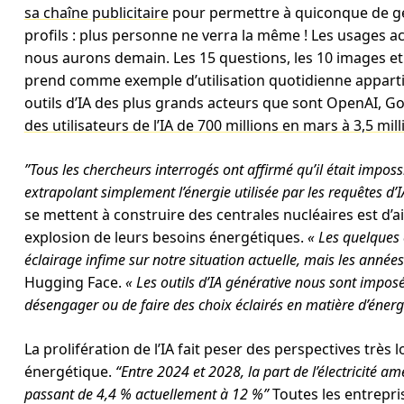
sa chaîne publicitaire
pour permettre à quiconque de gén
profils : plus personne ne verra la même ! Les usages act
nous aurons demain. Les 15 questions, les 10 images et
prend comme exemple d’utilisation quotidienne appartie
outils d’IA des plus grands acteurs que sont OpenAI, Go
des utilisateurs de l’IA de 700 millions en mars à 3,5 mil
”Tous les chercheurs interrogés ont affirmé qu’il était impos
extrapolant simplement l’énergie utilisée par les requêtes d’I
se mettent à construire des centrales nucléaires est d’ail
explosion de leurs besoins énergétiques.
« Les quelques
éclairage infime sur notre situation actuelle, mais les années
Hugging Face.
« Les outils d’IA générative nous sont imposés 
désengager ou de faire des choix éclairés en matière d’énergi
La prolifération de l’IA fait peser des perspectives trè
énergétique.
“Entre 2024 et 2028, la part de l’électricité a
passant de 4,4 % actuellement à 12 %”
Toutes les entrepri