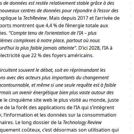
es de données est restée relativement stable grâce à des
e nouveaux centres de données pour répondre à l’essor des
explique la
TechReview
. Mais depuis 2017 et l’arrivée de
ports
montrent que 4,4 % de l’énergie totale aux
ées.
“Compte tenu de l’orientation de l’IA – plus
blèmes complexes à notre place, partout où nous
rd’hui la plus faible jamais atteinte”
.
D’ici 2028
, l’IA à
ectricité que 22 % des foyers américains.
ircuitent souvent le débat, soit en réprimandant les
ons avec des acteurs plus importants du changement
 incontournable, et même si une seule requête est à faible
rmais un avenir énergétique bien plus vaste autour des
le cinquième site web le plus visité au monde, juste
 de la forêt des applications de l’IA qui s’intègrent
w
, l’information et les données sur la consommation
naires. Le long dossier de la
Technology Review
quement coûteux, c’est désormais son utilisation qui