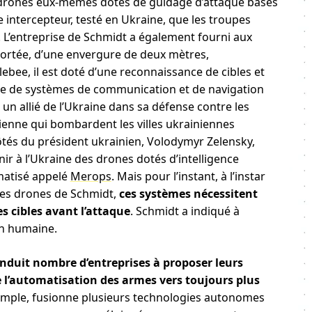
de drones eux-mêmes dotés de guidage d’attaque basés
 intercepteur, testé en Ukraine, que les troupes
. L’entreprise de Schmidt a également fourni aux
rtée, d’une envergure de deux mètres,
ee, il est doté d’une reconnaissance de cibles et
 que de systèmes de communication et de navigation
un allié de l’Ukraine dans sa défense contre les
ienne qui bombardent les villes ukrainiennes
côtés du président ukrainien, Volodymyr Zelensky,
ir à l’Ukraine des drones dotés d’intelligence
matisé appelé
Merops
. Mais pour l’instant, à l’instar
les drones de Schmidt,
ces systèmes nécessitent
s cibles avant l’attaque
. Schmidt a indiqué à
on humaine.
onduit nombre d’entreprises à proposer leurs
 l’automatisation des armes vers toujours plus
emple, fusionne plusieurs technologies autonomes