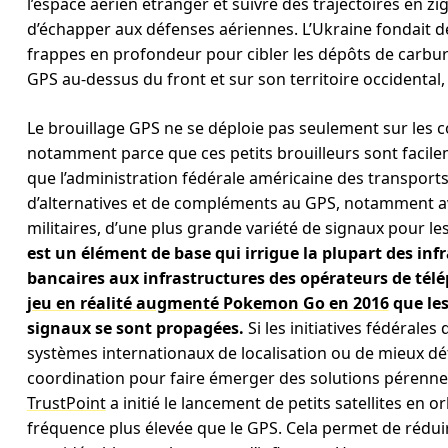
l’espace aérien étranger et suivre des trajectoires en z
d’échapper aux défenses aériennes. L’Ukraine fondait d
frappes en profondeur pour cibler les dépôts de carbur
GPS au-dessus du front et sur son territoire occidental
Le brouillage GPS ne se déploie pas seulement sur les c
notamment parce que ces petits brouilleurs sont facile
que l’administration fédérale américaine des transport
d’alternatives et de compléments au GPS, notamment av
militaires, d’une plus grande variété de signaux pour le
est un élément de base qui irrigue la plupart des inf
bancaires aux infrastructures des opérateurs de té
jeu en réalité augmenté Pokemon Go en 2016
que les
signaux se sont propagées.
Si les initiatives fédérales
systèmes internationaux de localisation ou de mieux dé
coordination pour faire émerger des solutions pérennes
TrustPoint
a initié le lancement de petits satellites en 
fréquence plus élevée que le GPS. Cela permet de réduire