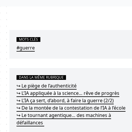
MOTS CLÉS
#guerre
DANS LA MÊME RUBRIQUE
↪ Le piège de l’authenticité
↪ L’IA appliquée à la science… rêve de progrès
↪ L’IA ça sert, d’abord, à faire la guerre (2/2)
↪ De la montée de la contestation de l’IA à l’école
↪ Le tournant agentique… des machines à
défaillances