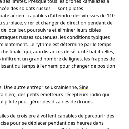
 a ses limites. Presque tous les drones kamikazes à
cée des soldats russes — sont pilotés
te aérien : capables d’atteindre des vitesses de 110
du surplace, virer et changer de direction pendant de
e localiser, poursuivre et éliminer leurs cibles
’attaques russes soutenues, les conditions typiques
re lentement. Le rythme est déterminé par le temps
e finale, qui, aux distances de sécurité habituelles,
 infiltrent un grand nombre de lignes, les frappes de
 laissant du temps à l’ennemi pour changer de position
te. Une autre entreprise ukrainienne,
Sine
ainien), des petits émetteurs-récepteurs radio qui
ul pilote peut gérer des dizaines de drones.
les de croisière à vol lent capables de parcourir des
récise pour se déplacer pendant des heures dans