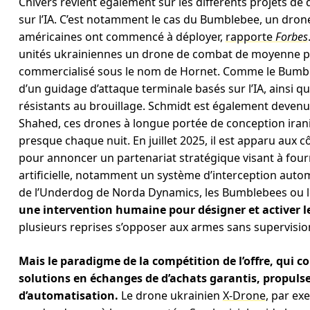
Chivers revient également sur les différents projets 
sur l’IA. C’est notamment le cas du Bumblebee, un drone
américaines ont commencé à déployer,
rapporte
Forbes
unités ukrainiennes un drone de combat de moyenne po
commercialisé sous le nom de Hornet. Comme le Bumbleb
d’un guidage d’attaque terminale basés sur l’IA, ainsi
résistants au brouillage. Schmidt est également devenu 
Shahed, ces drones à longue portée de conception iran
presque chaque nuit. En juillet 2025, il est apparu aux 
pour annoncer un partenariat stratégique visant à fourn
artificielle, notamment un système d’interception auto
de l’Underdog de Norda Dynamics, les Bumblebees ou 
une intervention humaine pour désigner et activer le
plusieurs reprises s’opposer aux armes sans supervisi
Mais le paradigme de la compétition de l’offre, qui c
solutions en échanges de d’achats garantis, propulse
d’automatisation.
Le drone ukrainien
X-Drone
, par ex