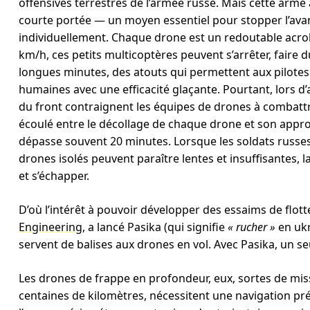
offensives terrestres de l’armée russe. Mais cette arme
courte portée — un moyen essentiel pour stopper l’avan
individuellement. Chaque drone est un redoutable acroba
km/h, ces petits multicoptères peuvent s’arrêter, faire 
longues minutes, des atouts qui permettent aux pilotes d
humaines avec une efficacité glaçante. Pourtant, lors d
du front contraignent les équipes de drones à combatt
écoulé entre le décollage de chaque drone et son approch
dépasse souvent 20 minutes. Lorsque les soldats russes
drones isolés peuvent paraître lentes et insuffisantes,
et s’échapper.
D’où l’intérêt à pouvoir développer des essaims de flot
Engineering
, a lancé Pasika (qui signifie
« rucher »
en ukr
servent de balises aux drones en vol. Avec Pasika, un se
Les drones de frappe en profondeur, eux, sortes de missi
centaines de kilomètres, nécessitent une navigation p