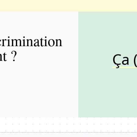
crimination
t ?
Ça 