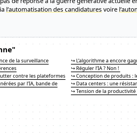
e pas de réponse à la guerre générative actuelle e
via
l’automatisation des candidatures
voire
l’auto
nne"
nce de la surveillance
↪ L’algorithme a encore gag
érences
↪ Réguler l’IA ? Non !
utter contre les plateformes
↪ Conception de produits : 
énérées par l’IA, bande de
↪ Data centers : une résista
↪ Tension de la productivité :