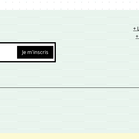
+ 
+
Je m'inscris