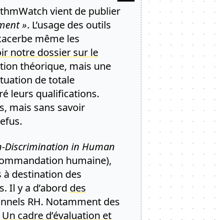
rithmWatch vient de publier
ement »
. L’usage des outils
exacerbe même les
ir notre dossier sur le
ction théorique, mais une
uation de totale
 leurs qualifications.
s, mais sans savoir
refus.
on-Discrimination in Human
 recommandation humaine),
 à destination des
. Il y a d’abord
des
sionnels RH. Notamment des
.
Un cadre d’évaluation et