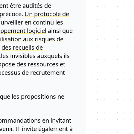
nt être audités de
 précoce.
Un protocole de
rveiller en continu les
ppement logiciel
ainsi que
isation aux risques de
e
des recueils de
es invisibles auxquels ils
opose des ressources et
processus de recrutement
 que les propositions ne
commandations en invitant
enir. Il invite également à