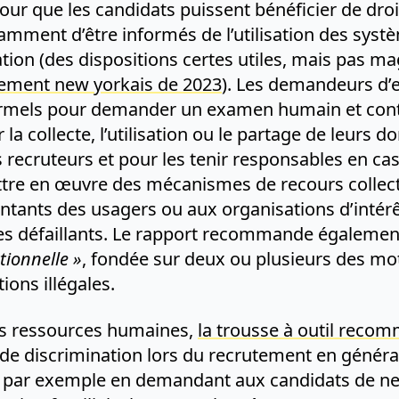
ur que les candidats puissent bénéficier de dro
tamment d’être informés de l’utilisation des syst
cation (des dispositions certes utiles, mais pas
glement new yorkais de 2023
). Les demandeurs d’
rmels pour demander un examen humain et conte
la collecte, l’utilisation ou le partage de leurs 
 recruteurs et pour les tenir responsables en cas
ttre en œuvre des mécanismes de recours collect
ntants des usagers ou aux organisations d’intér
mes défaillants. Le rapport recommande également
tionnelle »
, fondée sur deux ou plusieurs des m
ions illégales.
es ressources humaines,
la trousse à outil reco
s de discrimination lors du recrutement en généra
r, par exemple en demandant aux candidats de ne 