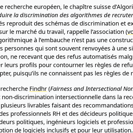
de recherche européen, le chapître suisse d’Algo
duire la discrimination des algorithmes de recrut
s reproduit des schémas de discrimination et 
ur le marché du travail, rappelle l’association (
vo
algorithmique à l’embauche n’est pas une constru
s personnes qui sont souvent renvoyées à une sit
ion, ne recevant que des refus automatisés malgré
 leurs profils pour contourner les règles de refu
er, puisqu’ils ne connaissent pas les règles de 
e recherche
Findhr
(
Fairness and Intersectional N
et non-discrimination intersectionnelle dans la
 plusieurs livrables faisant des recommandations
des professionnels RH et des décideurs politiques
eurs politiques, ingénieurs logiciels et profes
n de logiciels inclusifs et pour leur utilisation