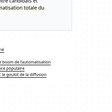
ntre candidats et
matisation totale du
né
le boom de l’automatisation
nce populaire
 le goulot de la diffusion