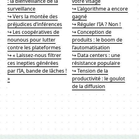
: la bienveillance de la
votre visage
surveillance
↪ L’algorithme a encore
↪ Vers la montée des
gagné
préjudices d’inférences
↪ Réguler l’IA ? Non !
↪ Les coopératives de
↪ Conception de
nounous pour lutter
produits : le boom de
contre les plateformes
l’automatisation
↪ « Laissez-nous filtrer
↪ Data centers : une
ces inepties générées
résistance populaire
par l’IA, bande de lâches !
↪ Tension de la
»
productivité : le goulot
de la diffusion