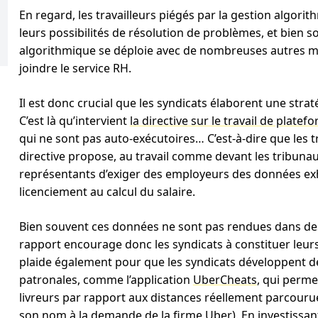
En regard, les travailleurs piégés par la gestion algorit
leurs possibilités de résolution de problèmes, et bien so
algorithmique se déploie avec de nombreuses autres me
joindre le service RH.
Il est donc crucial que les syndicats élaborent une strat
C’est là qu’intervient
la directive sur le travail de platef
qui ne sont pas auto-exécutoires… C’est-à-dire que les t
directive propose, au travail comme devant les tribunaux.
représentants d’exiger des employeurs des données exh
licenciement au calcul du salaire.
Bien souvent ces données ne sont pas rendues dans des f
rapport encourage donc les syndicats à constituer leur
plaide également pour que les syndicats développent des
patronales, comme l’application
UberCheats
, qui perme
livreurs par rapport aux distances réellement parcour
son nom à la demande de la firme Uber
). En investissa