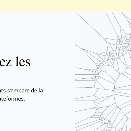
ez les
ts s’empare de la
lateformes.