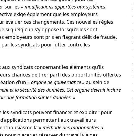
er sur les
« modifications apportées aux systèmes
irective exige également que les employeurs
our évaluer ces changements. Ces nouvelles règles
e si quelqu’un s’y oppose lorsqu’elles sont
des employeurs sont pris en flagrant délit de fraude,
 par les syndicats pour lutter contre les
aux syndicats concernant les éléments qu’ils
eurs chances de tirer parti des opportunités offertes
création d’un
« organe de gouvernance »
au sein de
ment et la sécurité des données. Cet organe devrait inclure
ir une formation sur les données. »
 les syndicats peuvent financer et exploiter pour
e d’applications permettant aux travailleurs
c enthousiasme la
« méthode des marionnettes à
s pour placer et réserver du travail via des