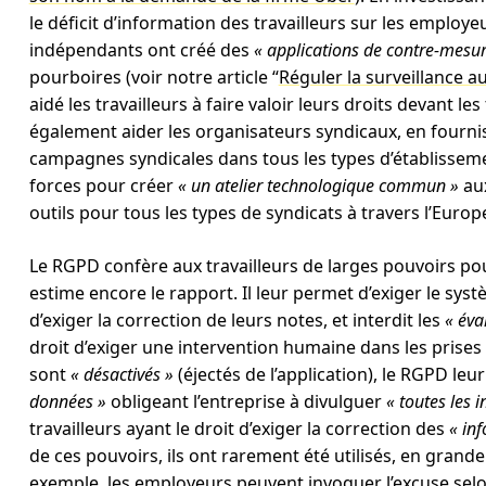
le déficit d’information des travailleurs sur les employ
indépendants ont créé des
« applications de contre-mesur
pourboires (voir notre article “
Réguler la surveillance au
aidé les travailleurs à faire valoir leurs droits devant l
également aider les organisateurs syndicaux, en fourn
campagnes syndicales dans tous les types d’établisseme
forces pour créer
« un atelier technologique commun »
aux
outils pour tous les types de syndicats à travers l’Europ
Le RGPD confère aux travailleurs de larges pouvoirs pour 
estime encore le rapport. Il leur permet d’exiger le syst
d’exiger la correction de leurs notes, et interdit les
« éva
droit d’exiger une intervention humaine dans les prises
sont
« désactivés »
(éjectés de l’application), le RGPD l
données »
obligeant l’entreprise à divulguer
« toutes les 
travailleurs ayant le droit d’exiger la correction des
« in
de ces pouvoirs, ils ont rarement été utilisés, en grand
exemple, les employeurs peuvent invoquer l’excuse selon