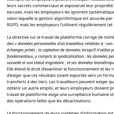
leurs secrets commerciaux et exposerait leur propriété i
excuses, mais les employeurs les ignorent systématiqu
selon laquelle la gestion algorithmique est assurée par u
RGPD, mais les employeurs l’utilisent régulièrement (et
La directive sur le travail de plateforme corrige de nomb
des
« données personnelles d’un travailleur relatives à : son 
échanges privés ; la captation de données lorsqu’il n’utilise pa
fondamentaux, y compris la syndicalisation ; les données per
sexuelle et son statut migratoire ; et ses données biométriques
Elle étend le droit d’examiner le fonctionnement et les 
d’exiger que ces résultats soient exportés vers un format
transferts à des tiers. Les travailleurs peuvent exiger 
obtenir un autre emploi, et leurs employeurs doivent pre
travail de plateforme exige une surveillance humaine 
des opérations telles que les désactivations.
Le fonctionnement de leurs systèmes d’information est 