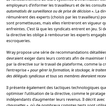
employeurs d’informer les travailleurs et de les consult
automatisés de surveillance ou de prise de décision »
. La d
rémunèrent des experts (choisis par les travailleurs) p
sont prometteuses, mais elles n’entreront en vigueur qu
enfreintes. C’est là que les syndicats entrent en jeu. Si 
la directive les oblige à rembourser les experts engagés
escroqueries.
Wray propose une série de recommandations détaillées 
devraient exiger dans leurs contrats afin de maximiser l
par la directive sur le travail de plateforme, comme la 
l’entreprise
« pour gérer la formation, le stockage, le traite
des délégués syndicaux et tous ses membres devraient recevo
Il présente également des tactiques technologiques que
optimiser l’utilisation de la directive, comme le piratag
indépendants d’augmenter leurs revenus. Il décrit ave
chaussettes »
, où de nombreux comptes tests sont utilisé