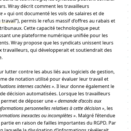
eurs. Wray décrit comment les travailleurs
e »
​​qui ont documenté les vols de salaires et de
 travail
”), permis le refus massif d’offres au rabais et
es tribunaux. Cette capacité technologique peut
issant une plateforme numérique unifiée pour les
nts. Wray propose que les syndicats unissent leurs
 travailleurs, qui développerait et soutiendrait des
e.
lutter contre les abus liés aux logiciels de gestion,
ème de notation utilisé pour évaluer leur travail et
luations internes cachées »
. Il leur donne également le
 de décision automatisées. Lorsque les travailleurs
eur permet de déposer une
« demande d’accès aux
informations personnelles relatives à cette décision »
, les
formations inexactes ou incomplètes »
. Malgré l’étendue
e partie en raison de failles importantes du RGPD. Par
 laquelle la divulgation d’informations révélerait