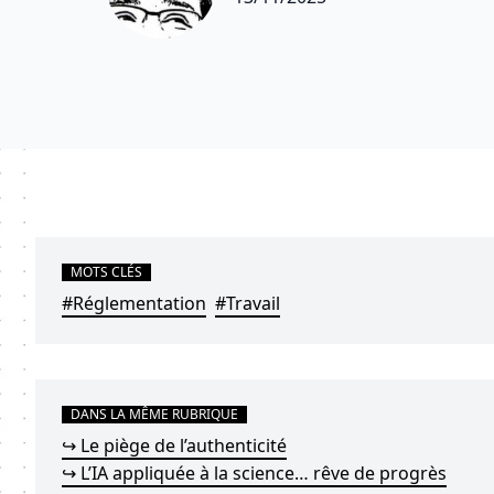
MOTS CLÉS
#Réglementation
#Travail
DANS LA MÊME RUBRIQUE
↪ Le piège de l’authenticité
↪ L’IA appliquée à la science… rêve de progrès