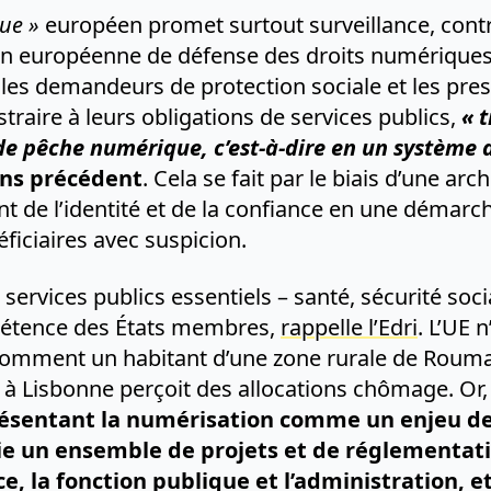
ue »
européen promet surtout surveillance, contrô
ion européenne de défense des droits numériques
les demandeurs de protection sociale et les prest
raire à leurs obligations de services publics,
« 
 de pêche numérique, c’est-à-dire en un système 
ns précédent
. Cela se fait par le biais d’une a
ent de l’identité et de la confiance en une démar
éficiaires avec suspicion.
 services publics essentiels – santé, sécurité soci
pétence des États membres,
rappelle l’Edri
. L’UE 
 comment un habitant d’une zone rurale de Roum
à Lisbonne perçoit des allocations chômage. Or, 
ésentant la numérisation comme un enjeu de
oie un ensemble de projets et de réglementat
ce, la fonction publique et l’administration, et 