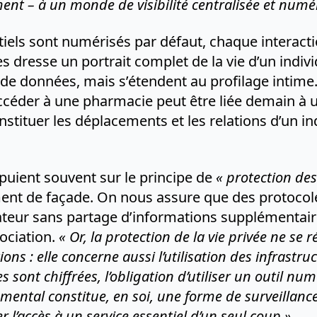
nt – ​​à un monde de visibilité centralisée et numé
tiels sont numérisés par défaut, chaque interac
 dresse un portrait complet de la vie d’un indivi
s de données, mais s’étendent au profilage intim
ccéder à une pharmacie peut être liée demain à un
nstituer les déplacements et les relations d’un i
puient souvent sur le principe de
« protection de
t de façade. On nous assure que des protocol
lisateur sans partage d’informations supplémentai
ociation.
« Or, la protection de la vie privée ne se 
ions : elle concerne aussi l’utilisation des infrastr
 sont chiffrées, l’obligation d’utiliser un outil num
ental constitue, en soi, une forme de surveillance.
 l’accès à un service essentiel d’un seul coup ».