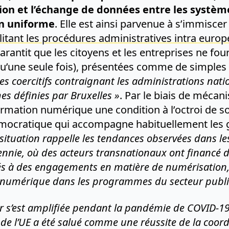
on et l’échange de données entre les système
n uniforme
. Elle est ainsi parvenue à s’immisce
ilitant les procédures administratives intra euro
arantit que les citoyens et les entreprises ne fo
 qu’une seule fois), présentées comme de simple
es coercitifs contraignant les administrations nati
es définies par Bruxelles »
. Par le biais de méca
formation numérique une condition à l’octroi de so
 démocratique qui accompagne habituellement les 
 situation rappelle les tendances observées dans 
ennie, où des acteurs transnationaux ont financé d
s à des engagements en matière de numérisation,
ue numérique dans les programmes du secteur publi
ir s’est amplifiée pendant la pandémie de COVID-1
de l’UE a été salué comme une réussite de la coor