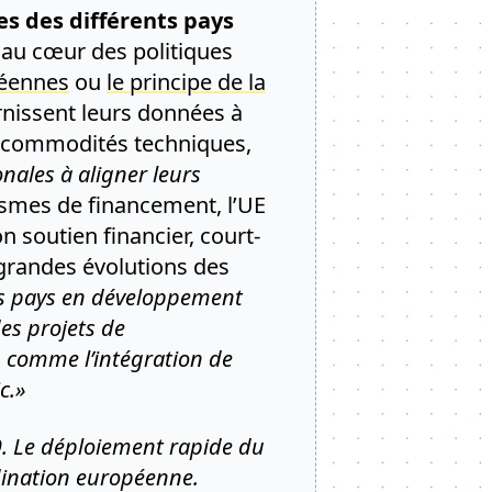
s des différents pays
r au cœur des politiques
péennes
ou
le principe de la
urnissent leurs données à
s commodités techniques,
onales à aligner leurs
nismes de financement, l’UE
n soutien financier, court-
grandes évolutions des
les pays en développement
es projets de
 comme l’intégration de
c.»
9. Le déploiement rapide du
dination européenne.