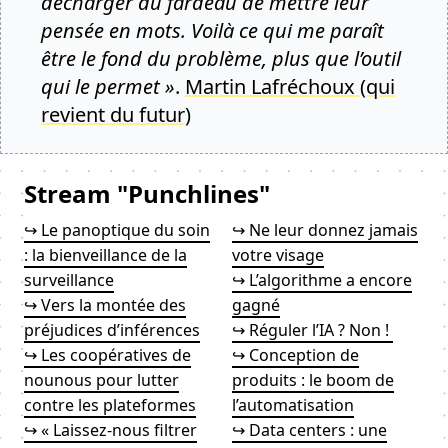
décharger du fardeau de mettre leur
pensée en mots. Voilà ce qui me paraît
être le fond du problème, plus que l’outil
qui le permet »
.
Martin Lafréchoux (qui
revient du futur)
Stream "Punchlines"
↪ Le panoptique du soin
↪ Ne leur donnez jamais
: la bienveillance de la
votre visage
surveillance
↪ L’algorithme a encore
↪ Vers la montée des
gagné
préjudices d’inférences
↪ Réguler l’IA ? Non !
↪ Les coopératives de
↪ Conception de
nounous pour lutter
produits : le boom de
contre les plateformes
l’automatisation
↪ « Laissez-nous filtrer
↪ Data centers : une