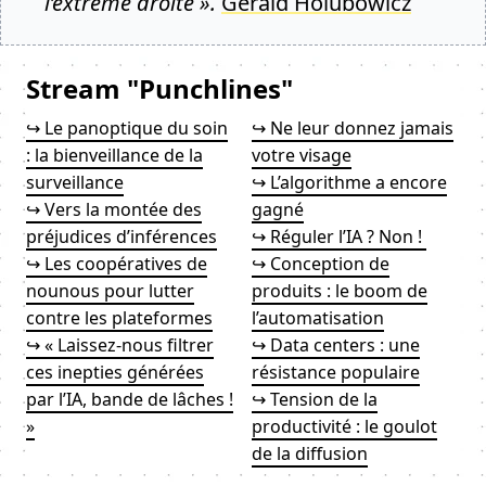
l’extrême droite ».
Gérald Holubowicz
Stream "Punchlines"
↪ Le panoptique du soin
↪ Ne leur donnez jamais
: la bienveillance de la
votre visage
surveillance
↪ L’algorithme a encore
↪ Vers la montée des
gagné
préjudices d’inférences
↪ Réguler l’IA ? Non !
↪ Les coopératives de
↪ Conception de
nounous pour lutter
produits : le boom de
contre les plateformes
l’automatisation
↪ « Laissez-nous filtrer
↪ Data centers : une
ces inepties générées
résistance populaire
par l’IA, bande de lâches !
↪ Tension de la
»
productivité : le goulot
de la diffusion