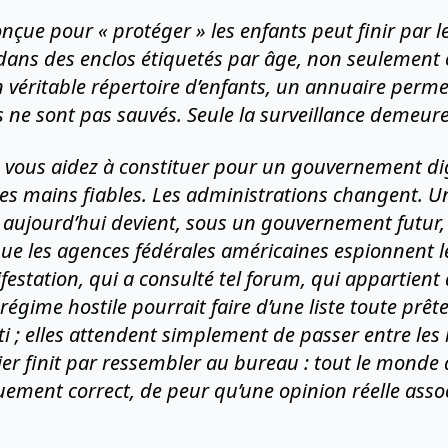
conçue pour « protéger » les enfants peut finir par 
 dans des enclos étiquetés par âge, non seulement 
 véritable répertoire d’enfants, un annuaire permet
s ne sont pas sauvés. Seule la surveillance demeure
 vous aidez à constituer pour un gouvernement di
s mains fiables. Les administrations changent. Un
s aujourd’hui devient, sous un gouvernement futur,
ue les agences fédérales américaines espionnent l
nifestation, qui a consulté tel forum, qui appartient
régime hostile pourrait faire d’une liste toute prêt
ti ; elles attendent simplement de passer entre les
ier finit par ressembler au bureau : tout le monde
quement correct, de peur qu’une opinion réelle asso