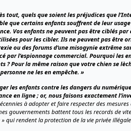
ès tout, quels que soient les préjudices que l’Int
able que certains enfants souffrent de leur usage
ce. Vos enfants ne peuvent pas être ciblés par 
lisées pour les cibler. Ils ne peuvent pas être o
norexie ou des forums d’une misogynie extrême 
rcé par l’espionnage commercial. Pourquoi les e
ts ? Pour la même raison que votre chien se lèche
e personne ne les en empêche. »
éger les enfants contre les dangers du numériq
lance en ligne ; or, nous faisons exactement l’in
cennies à adopter et faire respecter des mesures d
mes gouvernements battent tous les records de vit
e » qui rendent la protection de la vie privée illégal