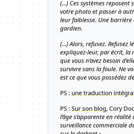
(…) Ces systèmes reposent su
votre photo et passer à aut
leur faiblesse. Une barrière
gardien.
(…) Alors, refusez. Refusez 
expliquez-leur, par écrit, l
que vous n’avez besoin d’ell
survivre sans la foule. Ne v
est ce que vous possédez de
PS :
une traduction intégra
PS :
Sur son blog
, Cory Do
l’âge s’apparente en réalité 
surveillance commerciale du
sur le darknet »
.