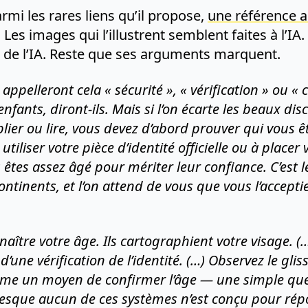
armi les rares liens qu’il propose,
une référence a
. Les images qui l’illustrent semblent faites à l’IA.
c de l’IA. Reste que ses arguments marquent.
ls appelleront cela « sécurité », « vérification » ou «
nfants, diront-ils. Mais si l’on écarte les beaux disco
lier ou lire, vous devez d’abord prouver qui vous ê
 utiliser votre pièce d’identité officielle ou à placer
êtes assez âgé pour mériter leur confiance. C’est l
 continents, et l’on attend de vous que vous l’accept
aître votre âge. Ils cartographient votre visage. (…)
git d’une vérification de l’identité. (…) Observez le 
me un moyen de confirmer l’âge — une simple ques
presque aucun de ces systèmes n’est conçu pour ré