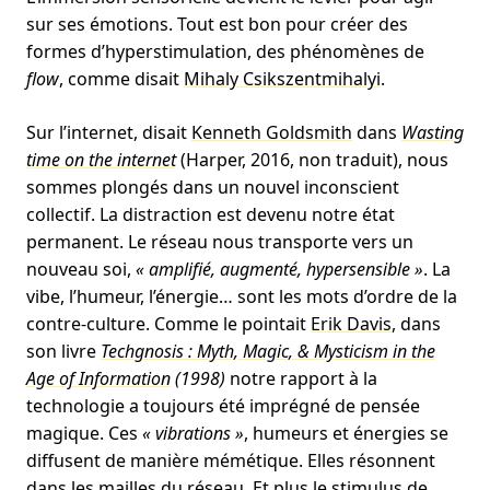
sur ses émotions. Tout est bon pour créer des
formes d’hyperstimulation, des phénomènes de
flow
, comme disait
Mihaly Csikszentmihalyi
.
Sur l’internet, disait
Kenneth Goldsmith
dans
Wasting
time on the internet
(Harper, 2016, non traduit), nous
sommes plongés dans un nouvel inconscient
collectif. La distraction est devenu notre état
permanent. Le réseau nous transporte vers un
nouveau soi,
« amplifié, augmenté, hypersensible »
. La
vibe, l’humeur, l’énergie… sont les mots d’ordre de la
contre-culture. Comme le pointait
Erik Davis
, dans
son livre
Techgnosis :
Myth, Magic, & Mysticism in the
Age of Information
(1998)
notre rapport à la
technologie a toujours été imprégné de pensée
magique. Ces
« vibrations »
, humeurs et énergies se
diffusent de manière mémétique. Elles résonnent
dans les mailles du réseau. Et plus le stimulus de