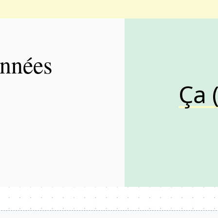
onnées
Ça 