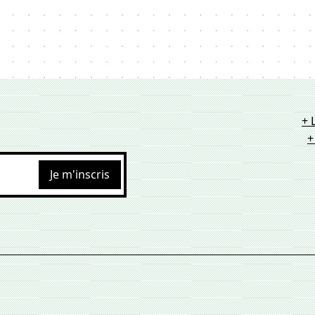
+ 
+
Je m'inscris